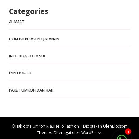
Categories
ALAMAT
DOKUMENTASI PERJALANAN
INFO DUA KOTA SUCI
IZIN UMROH
PAKET UMROH DAN HAJI
©Hak cipta Umroh Riau
Hello Fashion | Diciptakan Oleh
Blossom
1
Themes
. Ditenagai oleh
WordPress
.