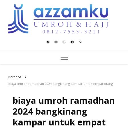
Azzamku Umroh dan Hajj
UMROH LUXURY PEKANBARU
Beranda
biaya umroh ramadhan 2024 bangkinang kampar untuk empat orang
biaya umroh ramadhan
2024 bangkinang
kampar untuk empat