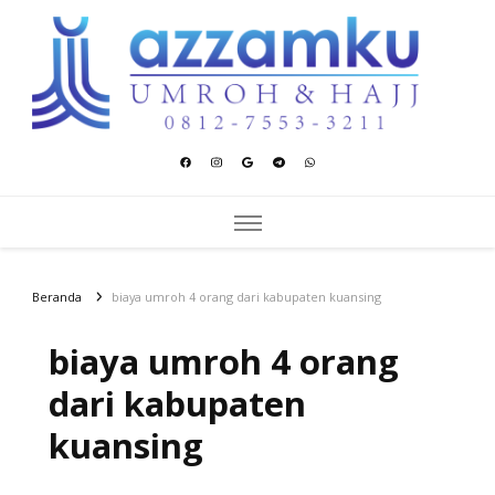
Azzamku Umroh dan Hajj
UMROH LUXURY PEKANBARU
Beranda
biaya umroh 4 orang dari kabupaten kuansing
biaya umroh 4 orang
dari kabupaten
kuansing