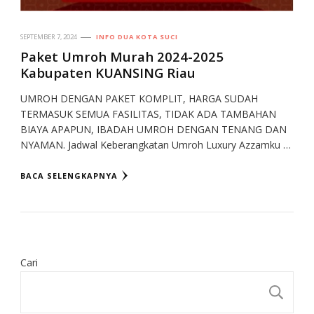
SEPTEMBER 7, 2024
INFO DUA KOTA SUCI
Paket Umroh Murah 2024-2025
Kabupaten KUANSING Riau
UMROH DENGAN PAKET KOMPLIT, HARGA SUDAH
TERMASUK SEMUA FASILITAS, TIDAK ADA TAMBAHAN
BIAYA APAPUN, IBADAH UMROH DENGAN TENANG DAN
NYAMAN. Jadwal Keberangkatan Umroh Luxury Azzamku …
BACA SELENGKAPNYA
Cari
CA