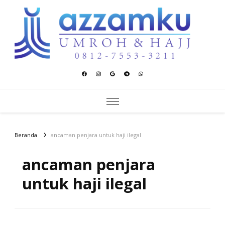
Azzamku Umroh dan Hajj
UMROH LUXURY PEKANBARU
Beranda
ancaman penjara untuk haji ilegal
ancaman penjara
untuk haji ilegal