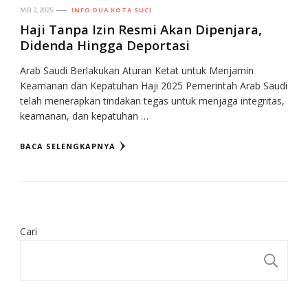
MEI 2, 2025
INFO DUA KOTA SUCI
Haji Tanpa Izin Resmi Akan Dipenjara,
Didenda Hingga Deportasi
Arab Saudi Berlakukan Aturan Ketat untuk Menjamin
Keamanan dan Kepatuhan Haji 2025 Pemerintah Arab Saudi
telah menerapkan tindakan tegas untuk menjaga integritas,
keamanan, dan kepatuhan …
BACA SELENGKAPNYA
Cari
CA