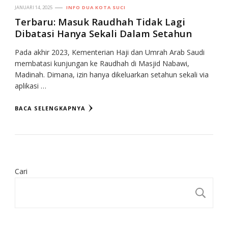
JANUARI 14, 2025
INFO DUA KOTA SUCI
Terbaru: Masuk Raudhah Tidak Lagi
Dibatasi Hanya Sekali Dalam Setahun
Pada akhir 2023, Kementerian Haji dan Umrah Arab Saudi
membatasi kunjungan ke Raudhah di Masjid Nabawi,
Madinah. Dimana, izin hanya dikeluarkan setahun sekali via
aplikasi …
BACA SELENGKAPNYA
Cari
CA