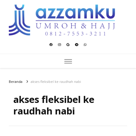
Azzamku Umroh dan Hajj
UMROH LUXURY PEKANBARU
Beranda
akses fleksibel ke raudhah nabi
akses fleksibel ke
raudhah nabi