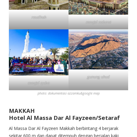
raudhoh
masjid nabawi
gunung uhud
masjid quba
photo: dokumentasi azzamku&google map
MAKKAH
Hotel Al Massa Dar Al Fayzeen/Setaraf
Al Massa Dar Al Fayzeen Makkah berbintang 4 berjarak
sekitar 600 m dan dapat ditempuh dengan berjalan kaki