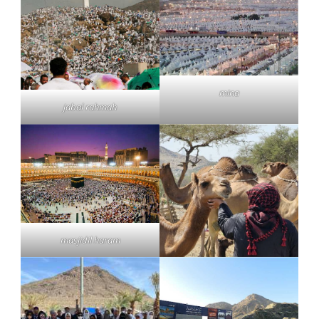
mina
jabal rahmah
masjidil haram