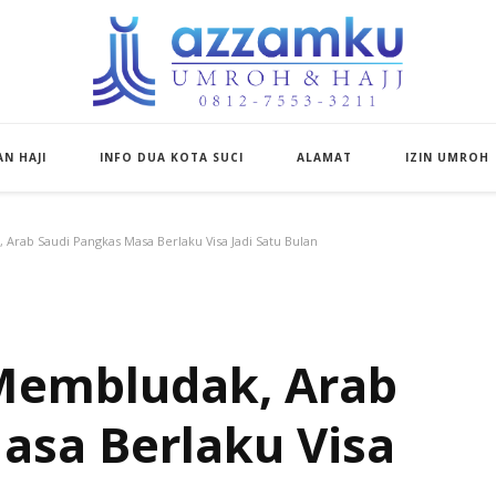
Azzamku Umroh d
UMROH LUXURY PEKANBARU
N HAJI
INFO DUA KOTA SUCI
ALAMAT
IZIN UMROH
rab Saudi Pangkas Masa Berlaku Visa Jadi Satu Bulan
embludak, Arab
asa Berlaku Visa