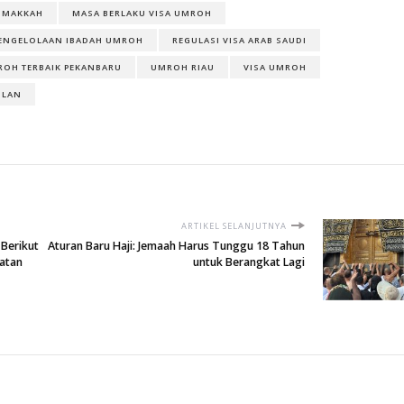
MAKKAH
MASA BERLAKU VISA UMROH
ENGELOLAAN IBADAH UMROH
REGULASI VISA ARAB SAUDI
ROH TERBAIK PEKANBARU
UMROH RIAU
VISA UMROH
ULAN
ARTIKEL SELANJUTNYA
 Berikut
Aturan Baru Haji: Jemaah Harus Tunggu 18 Tahun
atan
untuk Berangkat Lagi