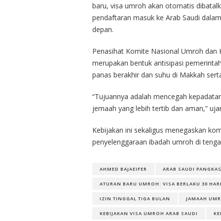
baru, visa umroh akan otomatis dibatalk
pendaftaran masuk ke Arab Saudi dalam p
depan.
Penasihat Komite Nasional Umroh dan K
merupakan bentuk antisipasi pemerinta
panas berakhir dan suhu di Makkah ser
“Tujuannya adalah mencegah kepadatan 
jemaah yang lebih tertib dan aman,” uja
Kebijakan ini sekaligus menegaskan kom
penyelenggaraan ibadah umroh di tengah
AHMED BAJAEIFER
ARAB SAUDI PANGKAS
ATURAN BARU UMROH: VISA BERLAKU 30 HAR
IZIN TINGGAL TIGA BULAN
JAMAAH UM
KEBIJAKAN VISA UMROH ARAB SAUDI
KE