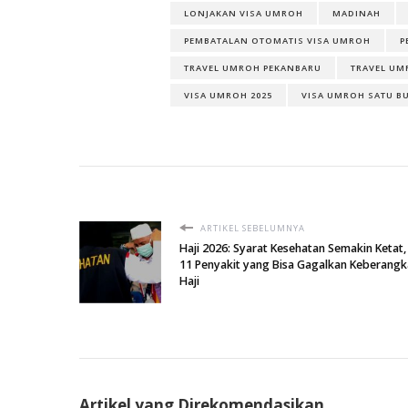
LONJAKAN VISA UMROH
MADINAH
PEMBATALAN OTOMATIS VISA UMROH
P
TRAVEL UMROH PEKANBARU
TRAVEL UM
VISA UMROH 2025
VISA UMROH SATU B
ARTIKEL SEBELUMNYA
Haji 2026: Syarat Kesehatan Semakin Ketat,
11 Penyakit yang Bisa Gagalkan Keberangk
Haji
Artikel yang Direkomendasikan