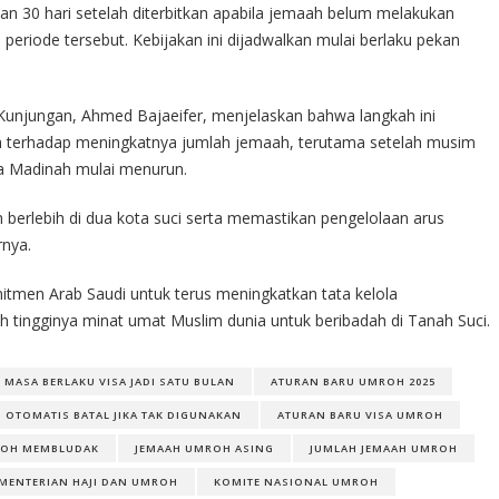
an 30 hari setelah diterbitkan apabila jemaah belum melakukan
eriode tersebut. Kebijakan ini dijadwalkan mulai berlaku pekan
unjungan, Ahmed Bajaeifer, menjelaskan bahwa langkah ini
h terhadap meningkatnya jumlah jemaah, terutama setelah musim
ta Madinah mulai menurun.
berlebih di dua kota suci serta memastikan pengelolaan arus
rnya.
itmen Arab Saudi untuk terus meningkatkan tata kelola
 tingginya minat umat Muslim dunia untuk beribadah di Tanah Suci.
 MASA BERLAKU VISA JADI SATU BULAN
ATURAN BARU UMROH 2025
I OTOMATIS BATAL JIKA TAK DIGUNAKAN
ATURAN BARU VISA UMROH
ROH MEMBLUDAK
JEMAAH UMROH ASING
JUMLAH JEMAAH UMROH
MENTERIAN HAJI DAN UMROH
KOMITE NASIONAL UMROH