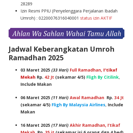
28289
Izin Resmi PPIU (Penyelenggara Perjalanan Ibadah
Umroh) : 02200076316040001
status izin AKTIF
Jadwal Keberangkatan Umroh
Ramadhan 2025
03 Maret 2025
(33 Hari)
Full Ramadhan,
I’tikaf
Mekah
Rp.
42 Jt
(sekamar 4/5)
Fligh By Citilink
,
Include Makan
06 Maret 2025
(11 Hari)
Awal Ramadhan
Rp.
34 Jt
(sekamar 4/5)
Fligh By Malaysia Airlines
,
Include
Makan
16 Maret 2025
(17 Hari)
Akhir Ramadhan, I’tikaf
Mekah
Rp.
35 jt
(sekamar isi 6 orang dgn 4 bed)