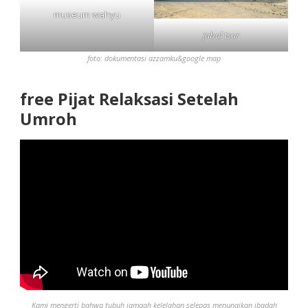
museum wahyu
jabal tsur
foto: dokumentasi azzamku&google map
free Pijat Relaksasi Setelah
Umroh
Kami mengerti bahwa tubuh jamaah kelelahan selepas menunaikan ibadah