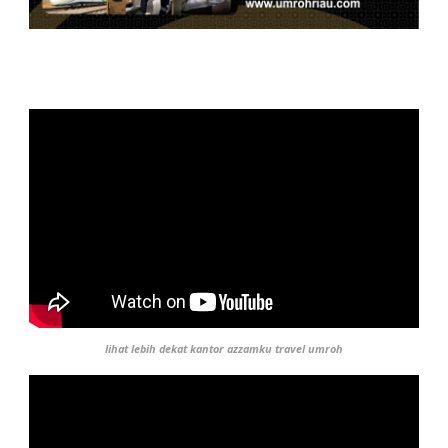
lihat lebih dekat kantor azzamku travel umroh