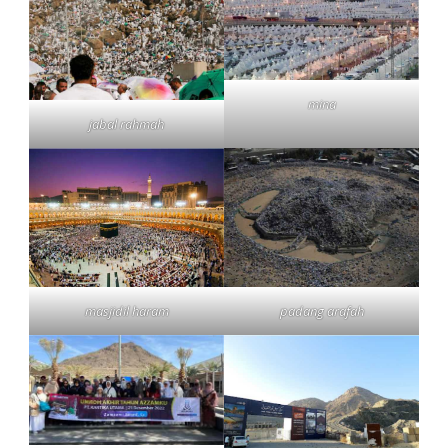
mina
jabal rahmah
masjidil haram
padang arafah