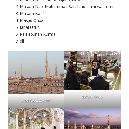
Makam Nabi Muhammad Salallahu alaihi wasallam
Makam Baqi’
Masjid Quba
Jabal Uhud
Perkebunan Kurma
dll..
kebun kurma
pemakaman baqi’