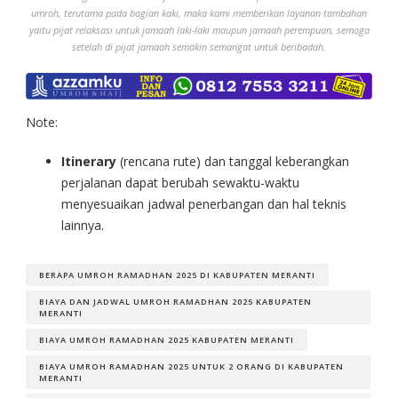
umroh, terutama pada bagian kaki, maka kami memberikan layanan tambahan
yaitu pijat relaksasi untuk jamaah laki-laki maupun jamaah perempuan, semoga
setelah di pijat jamaah semakin semangat untuk beribadah.
Note:
Itinerary
(rencana rute) dan tanggal keberangkan
perjalanan dapat berubah sewaktu-waktu
menyesuaikan jadwal penerbangan dan hal teknis
lainnya.
BERAPA UMROH RAMADHAN 2025 DI KABUPATEN MERANTI
BIAYA DAN JADWAL UMROH RAMADHAN 2025 KABUPATEN
MERANTI
BIAYA UMROH RAMADHAN 2025 KABUPATEN MERANTI
BIAYA UMROH RAMADHAN 2025 UNTUK 2 ORANG DI KABUPATEN
MERANTI