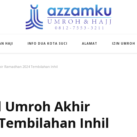
Azzamku Umroh d
UMROH LUXURY PEKANBARU
N HAJI
INFO DUA KOTA SUCI
ALAMAT
IZIN UMROH
hir Ramadhan 2024 Tembilahan Inhil
l Umroh Akhir
embilahan Inhil