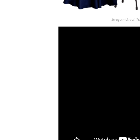
Seragam Umroh
Te