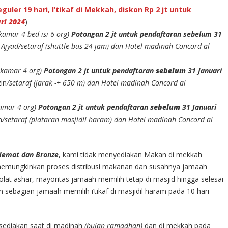
uler 19 hari, I’tikaf di Mekkah, diskon Rp 2 jt untuk
ri 2024
)
kamar 4 bed isi 6 org)
Potongan 2 jt untuk pendaftaran sebelum 31
jyad/setaraf (shuttle bus 24 jam) dan Hotel madinah Concord al
ekamar 4 org)
Potongan 2 jt untuk pendaftaran
sebelum
31 Januari
in
/setaraf (jarak -+ 650 m) dan Hotel madinah Concord al
amar 4 org)
Potongan 2 jt untuk pendaftaran
sebelum
31 Januari
n
/setaraf (plataran masjidil haram) dan Hotel madinah Concord al
Hemat dan Bronze
, kami tidak menyediakan Makan di mekkah
memungkinkan proses distribusi makanan dan susahnya jamaah
lat ashar, mayoritas jamaah memilih tetap di masjid hingga selesai
 sebagian jamaah memilih i’tikaf di masjidil haram pada 10 hari
 sediakan saat di madinah
(bulan ramadhan)
dan di mekkah pada