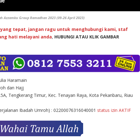
ah Azzamku Group Ramadhan 2023 (09-26 April 2023)
yang tepat, jangan ragu untuk menghubungi kami, staf
ng hati melayani anda
,
HUBUNGI ATAU KLIK GAMBAR
lia Haramain
oh dan Hajj
.5A, Tengkerang Timur, Kec. Tenayan Raya, Kota Pekanbaru, Riau
Perjalanan Ibadah Umroh) : 02200076316040001
status izin AKTIF