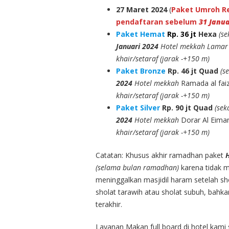
27 Maret 2024
(
Paket Umroh Reg
pendaftaran sebelum
31 Janua
Paket Hemat
Rp. 36 jt
Hexa
(se
Januari 2024
Hotel mekkah Lamar A
khair/setaraf (jarak -+150 m)
Paket Bronze
Rp. 46 jt
Quad
(s
2024
Hotel mekkah
Ramada al faiz
khair/setaraf (jarak -+150 m)
Paket Silver
Rp. 90 jt
Quad
(sek
2024
Hotel mekkah
Dorar Al Eima
khair/setaraf (jarak -+150 m)
Catatan: Khusus akhir ramadhan paket
(selama bulan ramadhan)
karena tidak 
meninggalkan masjidil haram setelah sho
sholat tarawih atau sholat subuh, bahkan
terakhir.
Layanan Makan full board di hotel kami