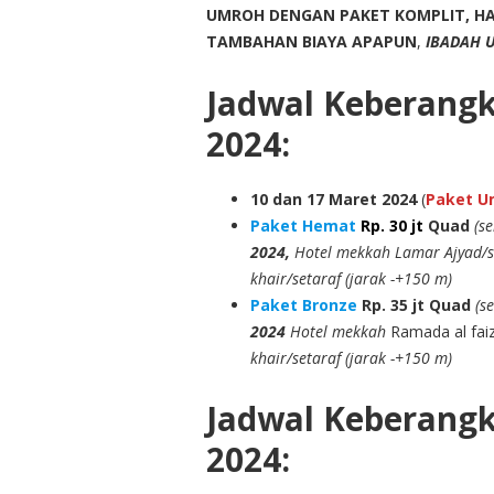
UMROH DENGAN PAKET KOMPLIT, HA
TAMBAHAN BIAYA APAPUN
,
IBADAH 
Jadwal Keberang
2024:
10
dan 17
Maret 2024
(
Paket Um
Paket Hemat
Rp. 30 jt
Quad
(s
2024,
Hotel mekkah Lamar Ajyad/se
khair/setaraf (jarak -+150 m)
Paket Bronze
Rp. 35 jt
Quad
(s
2024
Hotel mekkah
Ramada al faiz
khair/setaraf (jarak -+150 m)
Jadwal Keberang
2024: