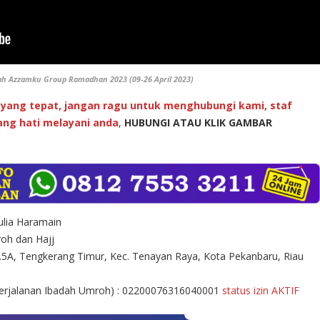
ah Azzamku Group Ramadhan 2023 (09-26 April 2023)
yang tepat, jangan ragu untuk menghubungi kami, staf
ng hati melayani anda
,
HUBUNGI ATAU KLIK GAMBAR
lia Haramain
oh dan Hajj
.5A, Tengkerang Timur, Kec. Tenayan Raya, Kota Pekanbaru, Riau
Perjalanan Ibadah Umroh) : 02200076316040001
status izin AKTIF