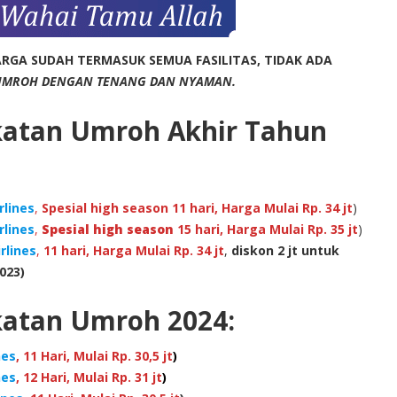
RGA SUDAH TERMASUK SEMUA FASILITAS, TIDAK ADA
UMROH DENGAN TENANG DAN NYAMAN.
katan Umroh Akhir Tahun
rlines
,
Spesial high season 11 hari, Harga Mulai Rp. 34 jt
)
rlines
,
Spesial high season
15 hari, Harga Mulai Rp. 35 jt
)
rlines
,
11 hari, Harga Mulai Rp. 34 jt
,
diskon 2 jt untuk
023)
katan Umroh 2024:
nes
, 11 Hari, Mulai Rp. 30,5 jt
)
nes
, 12 Hari, Mulai Rp. 31 jt
)