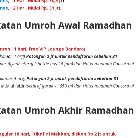
ines
, 11 Hari, Mulai Rp. 30,5 jt
)
ines
, 12 Hari, Mulai Rp. 31 jt
)
katan Umroh Awal Ramadhan
roh 11 hari, free VIP Lounge Bandara)
ekamar 4 org)
Potongan 2 jt untuk pendaftaran sebelum 31
ar Ajyad/setaraf (shuttle bus 24 jam) dan Hotel madinah Concord al
ekamar 4 org)
Potongan 2 jt untuk pendaftaran
sebelum
31
ada al faizin
/setaraf (jarak -+ 650 m) dan Hotel madinah Concord al
katan Umroh Akhir Ramadhan
uler 18 hari, I’tikaf di Mekkah, diskon Rp 2 jt untuk