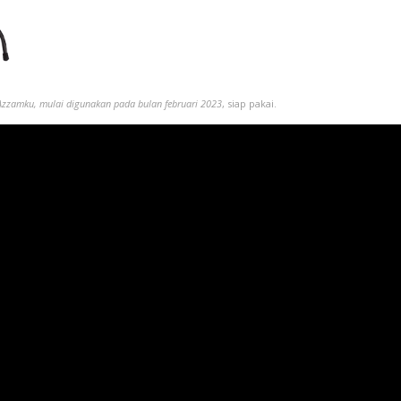
Azzamku, mulai digunakan pada bulan februari 2023
, siap pakai.