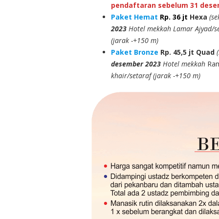
pendaftaran sebelum 31 dese
Paket Hemat
Rp. 36 jt
Hexa
(se
2023
Hotel mekkah Lamar Ajyad/set
(jarak -+150 m)
Paket Bronze
Rp. 45,5 jt
Quad
desember 2023
Hotel mekkah
Ram
khair/setaraf (jarak -+150 m)