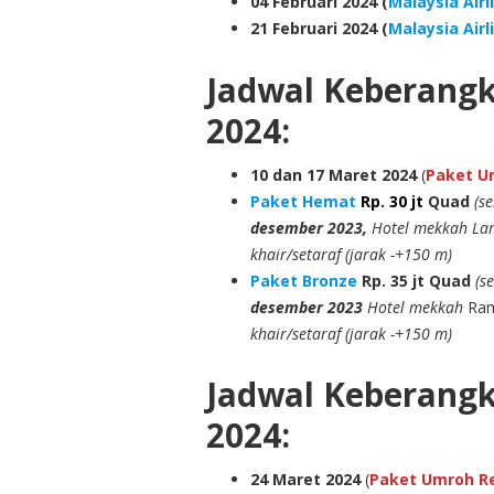
04 Februari 2024 (
Malaysia Airl
21 Februari 2024 (
Malaysia Airl
Jadwal Keberang
2024:
10
dan 17
Maret 2024
(
Paket Um
Paket Hemat
Rp. 30 jt
Quad
(s
desember 2023,
Hotel mekkah Lam
khair/setaraf (jarak -+150 m)
Paket Bronze
Rp. 35 jt
Quad
(s
desember 2023
Hotel mekkah
Ram
khair/setaraf (jarak -+150 m)
Jadwal Keberang
2024:
24 Maret 2024
(
Paket Umroh Reg