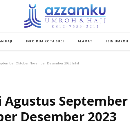
Azzamku Umroh d
UMROH LUXURY PEKANBARU
N HAJI
INFO DUA KOTA SUCI
ALAMAT
IZIN UMROH
 September Oktober November Desember 2023 Inhil
i Agustus September
er Desember 2023