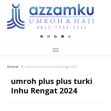
Azzamku Umroh dan Hajj
UMROH LUXURY PEKANBARU
Beranda
umroh plus plus turki Inhu Rengat 2024
umroh plus plus turki
Inhu Rengat 2024