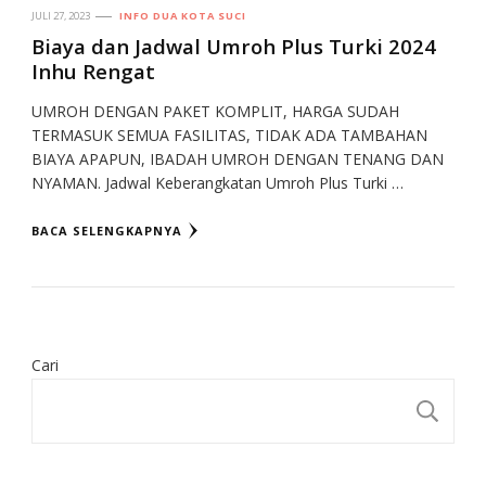
JULI 27, 2023
INFO DUA KOTA SUCI
Biaya dan Jadwal Umroh Plus Turki 2024
Inhu Rengat
UMROH DENGAN PAKET KOMPLIT, HARGA SUDAH
TERMASUK SEMUA FASILITAS, TIDAK ADA TAMBAHAN
BIAYA APAPUN, IBADAH UMROH DENGAN TENANG DAN
NYAMAN. Jadwal Keberangkatan Umroh Plus Turki …
BACA SELENGKAPNYA
Cari
CA