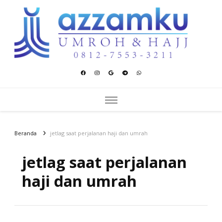
Azzamku Umroh dan Hajj
UMROH LUXURY PEKANBARU
Beranda
jetlag saat perjalanan haji dan umrah
jetlag saat perjalanan
haji dan umrah