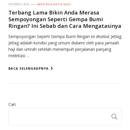
OKTOBER 9, 2024
INFO DUA KOTA SUCI
Terbang Lama Bikin Anda Merasa
Sempoyongan Seperti Gempa Bumi
Ringan? Ini Sebab dan Cara Mengatasinya
Sempoyongan Seperti Gempa Bumi Ringan ini disebut Jetlag
Jetlag adalah kondisi yang umum dialami oleh para jamaah
haji dan umrah setelah menempuh perjalanan panjang
melintasi …
BACA SELENGKAPNYA
Cari
CA