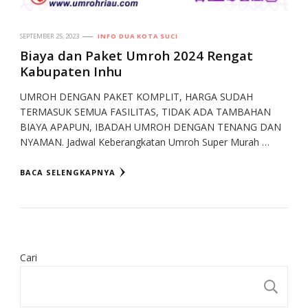
SEPTEMBER 25, 2023
INFO DUA KOTA SUCI
Biaya dan Paket Umroh 2024 Rengat
Kabupaten Inhu
UMROH DENGAN PAKET KOMPLIT, HARGA SUDAH
TERMASUK SEMUA FASILITAS, TIDAK ADA TAMBAHAN
BIAYA APAPUN, IBADAH UMROH DENGAN TENANG DAN
NYAMAN. Jadwal Keberangkatan Umroh Super Murah …
BACA SELENGKAPNYA
Cari
CA