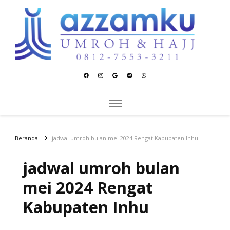
Azzamku Umroh dan Hajj
UMROH LUXURY PEKANBARU
Beranda
jadwal umroh bulan mei 2024 Rengat Kabupaten Inhu
jadwal umroh bulan
mei 2024 Rengat
Kabupaten Inhu