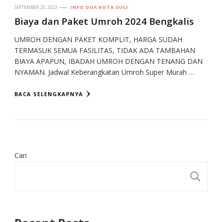
SEPTEMBER 25, 2023
INFO DUA KOTA SUCI
Biaya dan Paket Umroh 2024 Bengkalis
UMROH DENGAN PAKET KOMPLIT, HARGA SUDAH
TERMASUK SEMUA FASILITAS, TIDAK ADA TAMBAHAN
BIAYA APAPUN, IBADAH UMROH DENGAN TENANG DAN
NYAMAN. Jadwal Keberangkatan Umroh Super Murah …
BACA SELENGKAPNYA
Cari
CA