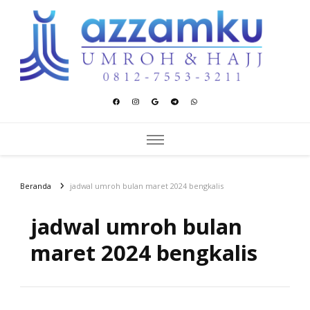
Azzamku Umroh dan Hajj
UMROH LUXURY PEKANBARU
Beranda
jadwal umroh bulan maret 2024 bengkalis
jadwal umroh bulan
maret 2024 bengkalis