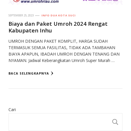
SEPTEMBER 25, 2023
INFO DUA KOTA SUCI
Biaya dan Paket Umroh 2024 Rengat
Kabupaten Inhu
UMROH DENGAN PAKET KOMPLIT, HARGA SUDAH
TERMASUK SEMUA FASILITAS, TIDAK ADA TAMBAHAN
BIAYA APAPUN, IBADAH UMROH DENGAN TENANG DAN
NYAMAN. Jadwal Keberangkatan Umroh Super Murah …
BACA SELENGKAPNYA
Cari
CA