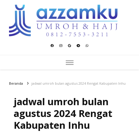
Azzamku Umroh dan Hajj
UMROH LUXURY PEKANBARU
Beranda
jadwal umroh bulan agustus 2024 Rengat Kabupaten Inhu
jadwal umroh bulan
agustus 2024 Rengat
Kabupaten Inhu