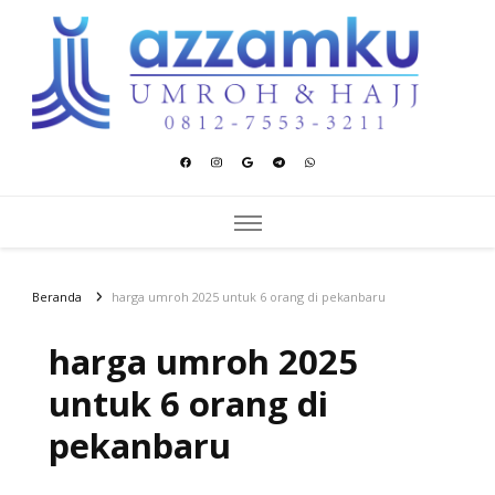
Azzamku Umroh dan Hajj
UMROH LUXURY PEKANBARU
Beranda
harga umroh 2025 untuk 6 orang di pekanbaru
harga umroh 2025
untuk 6 orang di
pekanbaru