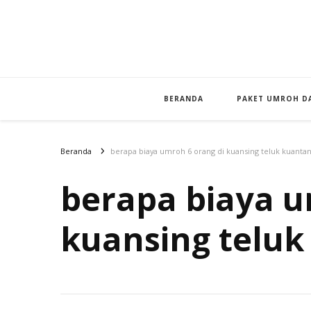
BERANDA
PAKET UMROH DA
Beranda
berapa biaya umroh 6 orang di kuansing teluk kuanta
berapa biaya u
kuansing teluk