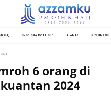
Azzamku Umroh d
UMROH LUXURY PEKANBARU
N HAJI
INFO DUA KOTA SUCI
ALAMAT
IZIN UMROH
n 2024
mroh 6 orang di
 kuantan 2024