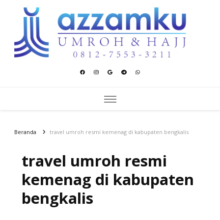
Azzamku Umroh dan Hajj
UMROH LUXURY PEKANBARU
Beranda
travel umroh resmi kemenag di kabupaten bengkalis
travel umroh resmi
kemenag di kabupaten
bengkalis