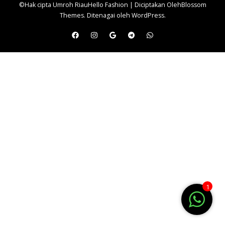
©Hak cipta Umroh Riau
Hello Fashion | Diciptakan Oleh
Blossom
Themes
. Ditenagai oleh
WordPress
.
1