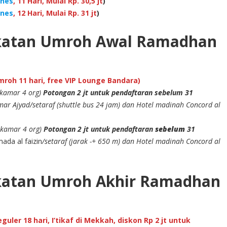
ines
, 11 Hari, Mulai Rp. 30,5 jt
)
ines
, 12 Hari, Mulai Rp. 31 jt
)
katan Umroh Awal Ramadhan
roh 11 hari, free VIP Lounge Bandara)
ekamar 4 org)
Potongan 2 jt untuk pendaftaran sebelum 31
ar Ajyad/setaraf (shuttle bus 24 jam) dan Hotel madinah Concord al
ekamar 4 org)
Potongan 2 jt untuk pendaftaran
sebelum
31
ada al faizin
/setaraf (jarak -+ 650 m) dan Hotel madinah Concord al
katan Umroh Akhir Ramadhan
uler 18 hari, I’tikaf di Mekkah, diskon Rp 2 jt untuk