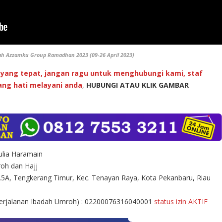
ah Azzamku Group Ramadhan 2023 (09-26 April 2023)
yang tepat, jangan ragu untuk menghubungi kami, staf
ng hati melayani anda
,
HUBUNGI ATAU KLIK GAMBAR
lia Haramain
oh dan Hajj
.5A, Tengkerang Timur, Kec. Tenayan Raya, Kota Pekanbaru, Riau
Perjalanan Ibadah Umroh) : 02200076316040001
status izin AKTIF