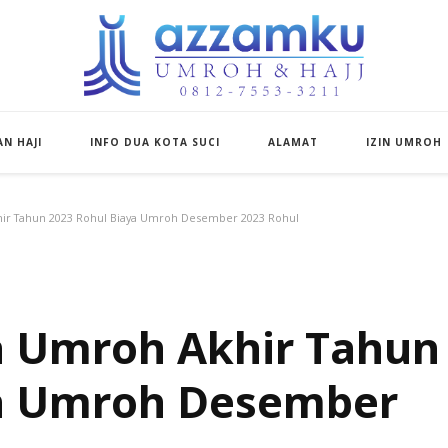
Azzamku Umroh d
UMROH LUXURY PEKANBARU
N HAJI
INFO DUA KOTA SUCI
ALAMAT
IZIN UMROH
hir Tahun 2023 Rohul Biaya Umroh Desember 2023 Rohul
a Umroh Akhir Tahun
ya Umroh Desember