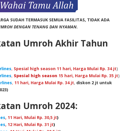
RGA SUDAH TERMASUK SEMUA FASILITAS, TIDAK ADA
UMROH DENGAN TENANG DAN NYAMAN.
katan Umroh Akhir Tahun
rlines
,
Spesial high season 11 hari, Harga Mulai Rp. 34 jt
)
rlines
,
Spesial high season
15 hari, Harga Mulai Rp. 35 jt
)
rlines
,
11 hari, Harga Mulai Rp. 34 jt
,
diskon 2 jt untuk
023)
katan Umroh 2024:
nes
, 11 Hari, Mulai Rp. 30,5 jt
)
nes
, 12 Hari, Mulai Rp. 31 jt
)