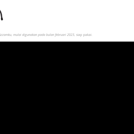
Azzamku, mulai digunakan pada bulan februari 2023
, siap pakai.