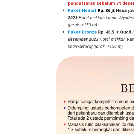
pendaftaran sebelum 31 dese
Paket Hemat
Rp. 36 jt
Hexa
(se
2023
Hotel mekkah Lamar Ajyad/set
(jarak -+150 m)
Paket Bronze
Rp. 45,5 jt
Quad
desember 2023
Hotel mekkah
Ram
khair/setaraf (jarak -+150 m)