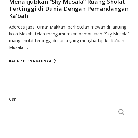
Menakjubkan “Sky Musala” Ruang Sholat
Tertinggi di Dunia Dengan Pemandangan
Ka’bah
Address Jabal Omar Makkah, perhotelan mewah di jantung
kota Mekah, telah mengumumkan pembukaan “Sky Musala”
ruang sholat tertinggi di dunia yang menghadap ke Ka’bah.
Musala …
BACA SELENGKAPNYA
Cari
CA